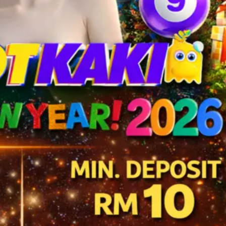
bahasa yang mudah difahami
penekanan kepada keselamatan dan
risiko
kemas kini kandungan secara berkala
Pendekatan ini membantu membina
reputasi SlotKaki sebagai sumber
maklumat yang boleh dirujuk oleh pemain
Malaysia.
Baca Juga:
malaysia slot review
trusted online slot Malaysia
slot Malaysia terbaik
Mega888 Malaysia
JudiKing