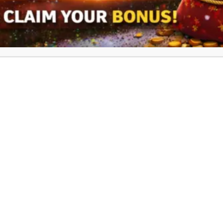
kebanyakan pengguna Malaysia
mengakses permainan digital melalui
telefon pintar. Pengalaman bermain yang
lancar menjadi salah satu faktor utama
yang dinilai oleh pengguna.
Keselamatan, Privasi &
Akses Platform
Keselamatan dan privasi merupakan aspek
penting dalam sebarang platform digital.
Mega888, seperti platform permainan lain,
memerlukan pengguna untuk mengurus
maklumat peribadi dan akaun dengan
berhati-hati.